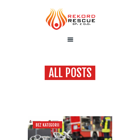
STRONA GŁÓWNA
O NAS
OFERTA
KONTAKT
ALL POSTS
BEZ KATEGORII